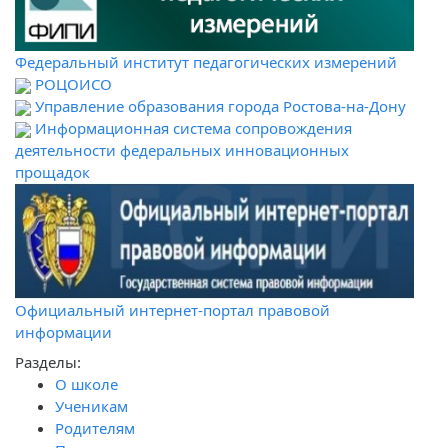
Федеральный институт педагогических измерений
РОЦОИСО
Управление образования города Ростова-на-Дону
Информационная система сопровождения
деятельности федеральных инновационных
прощадок
Официальный интернет-портал правовой
информации
Разделы:
О школе
Ученикам
Родителям