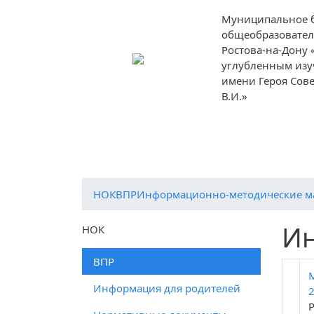
Муниципальное 
общеобразовател
Ростова-на-Дону 
углубленным изу
имени Героя Сов
В.И.»
О
Ученикам
Родителям
Препод
школе
НОК
ВПР
Информационно-методические м
Ин
НОК
ВПР
Информация для родителей