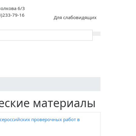
 Волкова 6/3
3)233-79-16
Для слабовидящих
й сертификат
Всероссийская
ьного
олимпиада
я»
школьников (ВсОШ)
еские материалы
сероссийских проверочных работ в