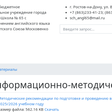
бюджетное
г. Ростов-на-Дону, ул.
ьное учреждение города
+7 (863)233-41-23; (86
«Школа № 65 с
sch_angl65@mail.ru
чением английского языка
етского Союза Московенко
авателям
Школьная
ГИА
НОК
Контакты
«Социальны
жизнь
дополнител
образовани
атериалы
формационно-методич
Методические рекомендации по подготовке и проведению в
2025/2026 учебном году
Размер файла: 562.16 KB
Скачать