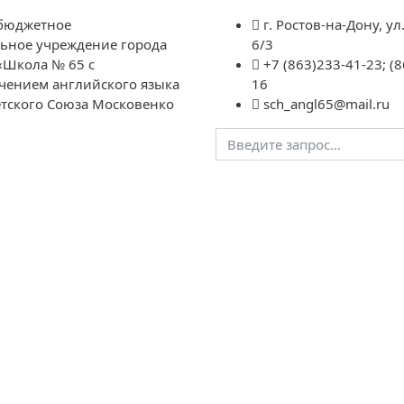
бюджетное
г. Ростов-на-Дону, ул
ьное учреждение города
6/3
«Школа № 65 с
+7 (863)233-41-23; (8
чением английского языка
16
етского Союза Московенко
sch_angl65@mail.ru
давателям
Школьная
ГИА
НОК
Контакты
«Социальн
жизнь
дополните
образован
Сл