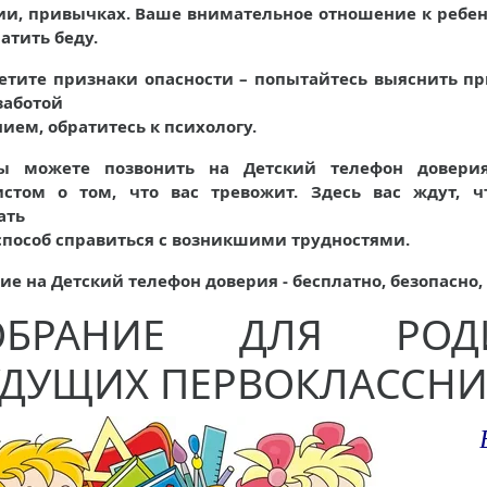
и, привычках. Ваше внимательное отношение к ребе
атить беду.
етите признаки опасности – попытайтесь выяснить п
заботой
ием, обратитесь к психологу.
ы можете позвонить на Детский телефон доверия
истом о том, что вас тревожит. Здесь вас ждут, ч
ать
способ справиться с возникшими трудностями.
е на Детский телефон доверия - бесплатно, безопасно,
ОБРАНИЕ ДЛЯ РОДИ
УДУЩИХ ПЕРВОКЛАССНИ