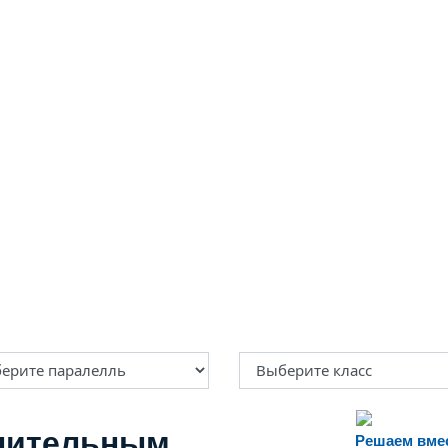
нительным
Решаем вме