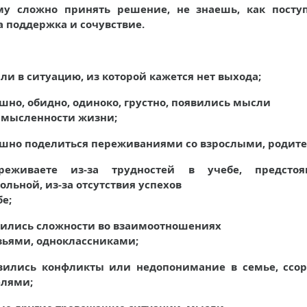
му сложно принять решение, не знаешь, как поступ
 поддержка и сочувствие.
али в ситуацию, из которой кажется нет выхода;
шно, обидно, одиноко, грустно, появились мысли
смысленности жизни;
ашно поделиться переживаниями со взрослыми, родит
реживаете из-за трудностей в учебе, предстоя
ольной, из-за отсутствия успехов
бе;
вились сложности во взаимоотношениях
зьями, одноклассниками;
явились конфликты или недопонимание в семье, ссо
елями;