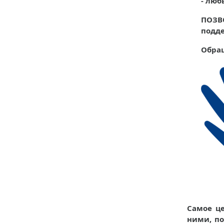
- люб
ПОЗВО
подде
Обращ
Самое це
ними, п