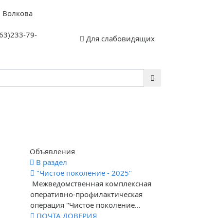
. Волкова
63)233-79-
Для слабовидящих
ый сертификат
Всероссийская
льного
олимпиада
ия»
школьников (ВсОШ)
Объявления
ед.
В раздел
"Чистое поколение - 2025"
Межведомственная комплексная
оперативно-профилактическая
операция "Чистое поколение...
ПОЧТА ДОВЕРИЯ