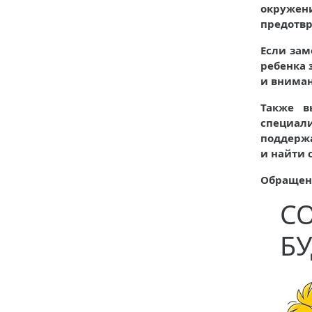
окружени
предотвр
Если зам
ребенка 
и вниман
Также в
специал
поддерж
и найти 
Обращени
С
Б