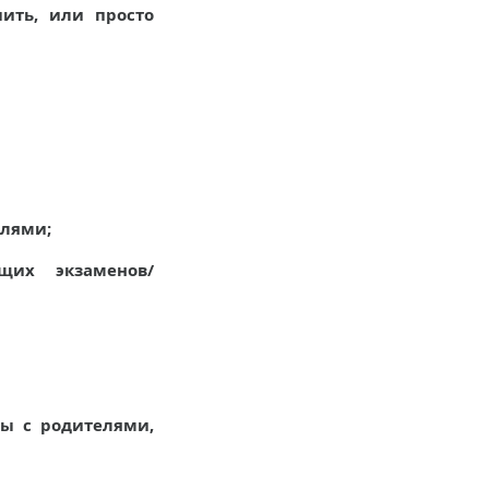
ить, или просто
елями;
щих экзаменов/
ры с родителями,