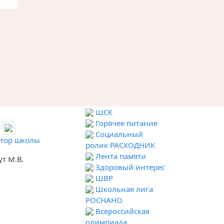
ШСК
Горячее питание
Социальный
тор школы
ролик РАСХОДНИК
Лента памяти
ут М.В.
Здоровый интерес
ШВР
Школьная лига
РОСНАНО
Всероссийская
олимпиада