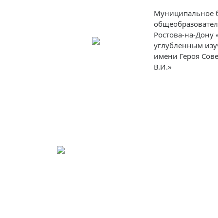
Муниципальное 
общеобразовател
Ростова-на-Дону 
углубленным изу
имени Героя Сов
В.И.»
О
Ученикам
Родителям
Препо
школе
Пред.