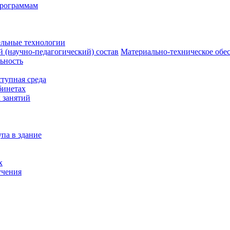
программам
ельные технологии
й (научно-педагогический) состав
Материально-техническое обес
ьность
тупная среда
бинетах
 занятий
па в здание
х
учения