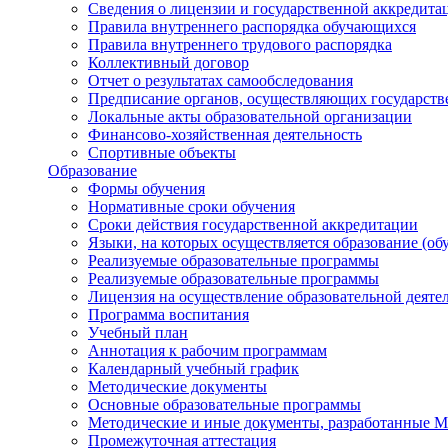
Сведения о лицензии и государственной аккредита
Правила внутреннего распорядка обучающихся
Правила внутреннего трудового распорядка
Коллективный договор
Отчет о результатах самообследования
Предписание органов, осуществляющих государств
Локальные акты образовательной организации
Финансово-хозяйственная деятельность
Спортивные объекты
Образование
Формы обучения
Нормативные сроки обучения
Сроки действия государственной аккредитации
Языки, на которых осуществляется образование (об
Реализуемые образовательные программы
Реализуемые образовательные программы
Лицензия на осуществление образовательной деяте
Программа воспитания
Учебный план
Аннотация к рабочим программам
Календарный учебный график
Методические документы
Основные образовательные программы
Методические и иные документы, разработанные 
Промежуточная аттестация