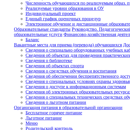
Численность обучающихся по реализуемым образ. 
Реализуемые уровни образования в ОУ
Индивидуальный проект
Единый график оценочных процедур
Электронное обучение и дистанционные образоват
Образовательные стандарты
Руководство. Педагогически
образовательные услуги
Финансово-хозяйственная деятел
Баланс
Вакантные места для приема (перевода) обучающихся
Дос
Сведения о специально оборудованных учебных ка
Сведения об объектах для проведения практических
Сведения о библиотеке
Сведения об объектах спорта
Сведения о средствах обучения и воспитания
Сведения об обеспечении беспрепятственного досту
Сведения о специальных условиях охраны здоровья
Сведения о доступе к информационным системам
Сведения об электронных образовательных ресурса
Сведения о специальных технических средствах об
Сведения о льготном питании
Организация питания в образовательной организации
Бесплатное горячее питание
Льготное питание
Меню
Родительский контроль