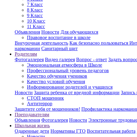
7 Класс
8 Класс
9 Класс
10 Класс
11 Класс
Объявления
Новости
Для обучающихся
Правовое воспитание в школе
Внеурочная деятельность
Как безопасно пользоваться Ин
наркомании
Санитарный щит
Родителям
Фотогаллерея
Видео галерея
Вопрос - ответ
Задать вопро
Эмоциональная атмосфера в Школе
Профессиональный уровень педагогов
Качество обучения учеников
Качество условий обучения
Информирование родителей и учащихся
Новости
Защита ребенка от вредной информации
Запись
СТОП мошенник
Антитеррор
Защитите себя от мошенников!
Профилактика наркомани
Преподавателям
Объявления
Фотогалерея
Новости
Электронные трудовы
Школьная жизнь
Одаренные дети
Нормативы ГТО
Воспитательная работа
Новости