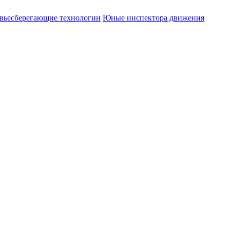
вьесберегающие технологии
Юные инспектора движения