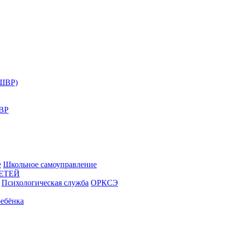
(ШВР)
ШВР
е
Школьное самоуправление
ЕТЕЙ
Психологическая служба
ОРКСЭ
ебёнка