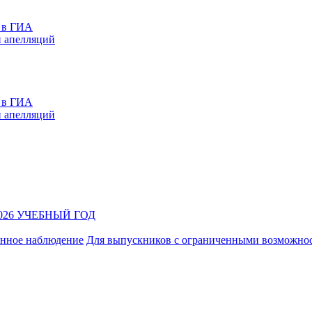
е в ГИА
и апелляций
е в ГИА
и апелляций
026 УЧЕБНЫЙ ГОД
нное наблюдение
Для выпускников с ограниченными возможно