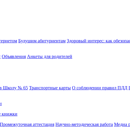
тернетом
Будущим абитуриентам
Здоровый интерес: как обезопас
с
Объявления
Анкеты для родителей
 в Школу № 65
Транспортные карты
О соблюдении правил ПДД
и
е книжки
Промежуточная аттестация
Научно-методическая работа
Медиа р