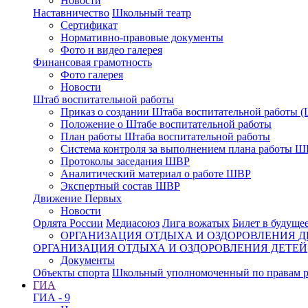
Новости
Наставничество
Школьный театр
Сертификат
Нормативно-правовые документы
Фото и видео галерея
Финансовая грамотность
Фото галерея
Новости
Штаб воспитательной работы
Приказ о создании Штаба воспитательной работы 
Положение о Штабе воспитательной работы
План работы Штаба воспитательной работы
Система контроля за выполнением плана работы 
Протоколы заседания ШВР
Аналитический материал о работе ШВР
Экспертный состав ШВР
Движение Первых
Новости
Орлята России
Медиасоюз
Лига вожатых
Билет в будуще
ОРГАНИЗАЦИЯ ОТДЫХА И ОЗДОРОВЛЕНИЯ Д
ОРГАНИЗАЦИЯ ОТДЫХА И ОЗДОРОВЛЕНИЯ ДЕТЕЙ
Документы
Объекты спорта
Школьный уполномоченный по правам р
ГИА
ГИА - 9