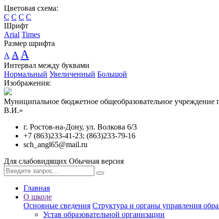
Цветовая схема:
C
C
C
C
Шрифт
Arial
Times
Размер шрифта
A
A
A
Интервал между буквами
Нормальный
Увеличенный
Большой
Изображения:
Муниципальное бюджетное общеобразовательное учреждение г
В.И.»
г. Ростов-на-Дону, ул. Волкова 6/3
+7 (863)233-41-23; (863)233-79-16
sch_angl65@mail.ru
Для слабовидящих
Обычная версия
Главная
О школе
Основные сведения
Структура и органы управления обра
Устав образовательной организации