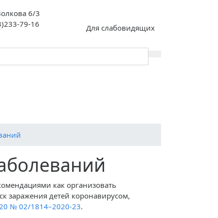
 Волкова 6/3
3)233-79-16
Для слабовидящих
й сертификат
Всероссийская
ьного
олимпиада
я»
школьников (ВсОШ)
ваний
заболеваний
екомендациями как организовать
ск заражения детей коронавирусом,
20 № 02/1814–2020-23
.