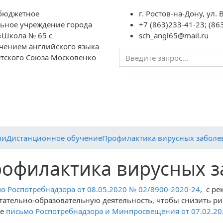
бюджетное
г. Ростов-на-Дону, ул.
ьное учреждение города
+7 (863)233-41-23; (86
«Школа № 65 с
sch_angl65@mail.ru
чением английского языка
етского Союза Московенко
авателям
Школьная
ГИА
НОК
Контакты
«Социальны
жизнь
дополнител
образовани
ии
Дистанционное обучение
Профилактика вирусных заболе
офилактика вирусных 
о Роспотребнадзора от 08.05.2020 № 02/8900-2020-24
, с р
тательно-образовательную деятельность, чтобы снизить ри
же
письмо Роспотребнадзора и Минпросвещения от 07.02.20