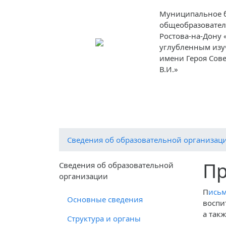
Муниципальное 
общеобразовател
Ростова-на-Дону 
углубленным изу
имени Героя Сов
В.И.»
О
Ученикам
Родителям
Препод
школе
Cведения об образовательной организац
Пр
Cведения об образовательной
организации
П
исьм
Основные сведения
воспи
а так
Структура и органы