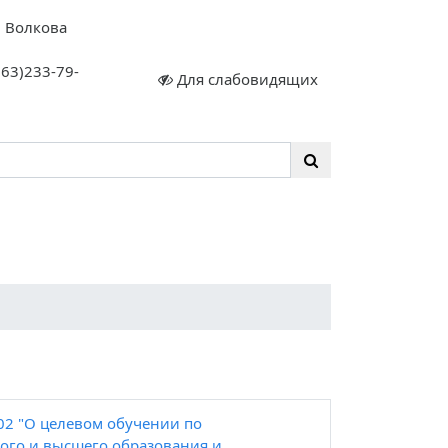
. Волкова
863)233-79-
Для слабовидящих
ый сертификат
Всероссийская
льного
олимпиада
ия»
школьников (ВсОШ)
02 "О целевом обучении по
ого и высшего образования и