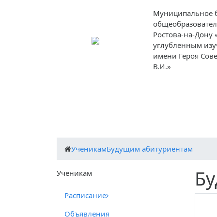
Муниципальное 
общеобразовател
Ростова-на-Дону 
углубленным изу
имени Героя Сов
В.И.»
О
Ученикам
Родителям
Препо
школе
Ученикам
Будущим абитуриентам
Бу
Ученикам
Расписание
Объявления