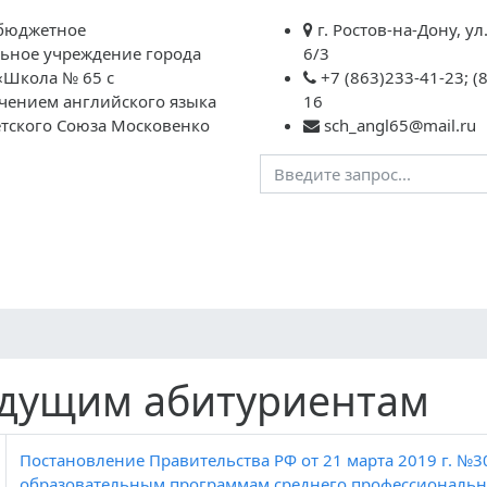
бюджетное
г. Ростов-на-Дону, ул
ьное учреждение города
6/3
«Школа № 65 с
+7 (863)233-41-23; (
чением английского языка
16
етского Союза Московенко
sch_angl65@mail.ru
давателям
Школьная
ГИА
НОК
Контакты
«Социальн
жизнь
дополните
образован
дущим абитуриентам
Постановление Правительства РФ от 21 марта 2019 г. №3
образовательным программам среднего профессиональн