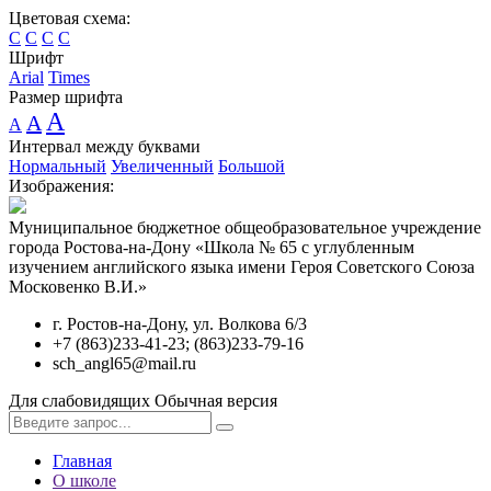
Цветовая схема:
C
C
C
C
Шрифт
Arial
Times
Размер шрифта
A
A
A
Интервал между буквами
Нормальный
Увеличенный
Большой
Изображения:
Муниципальное бюджетное общеобразовательное учреждение
города Ростова-на-Дону «Школа № 65 с углубленным
изучением английского языка имени Героя Советского Союза
Московенко В.И.»
г. Ростов-на-Дону, ул. Волкова 6/3
+7 (863)233-41-23; (863)233-79-16
sch_angl65@mail.ru
Для слабовидящих
Обычная версия
Главная
О школе