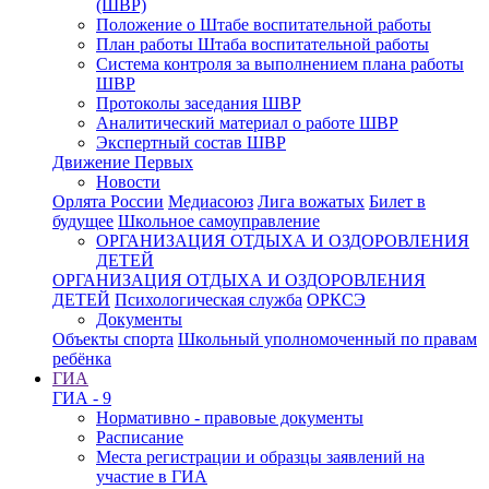
(ШВР)
Положение о Штабе воспитательной работы
План работы Штаба воспитательной работы
Система контроля за выполнением плана работы
ШВР
Протоколы заседания ШВР
Аналитический материал о работе ШВР
Экспертный состав ШВР
Движение Первых
Новости
Орлята России
Медиасоюз
Лига вожатых
Билет в
будущее
Школьное самоуправление
ОРГАНИЗАЦИЯ ОТДЫХА И ОЗДОРОВЛЕНИЯ
ДЕТЕЙ
ОРГАНИЗАЦИЯ ОТДЫХА И ОЗДОРОВЛЕНИЯ
ДЕТЕЙ
Психологическая служба
ОРКСЭ
Документы
Объекты спорта
Школьный уполномоченный по правам
ребёнка
ГИА
ГИА - 9
Нормативно - правовые документы
Расписание
Места регистрации и образцы заявлений на
участие в ГИА