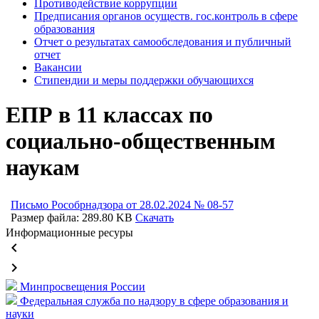
Противодействие коррупции
Предписания органов осуществ. гос.контроль в сфере
образования
Отчет о результатах самообследования и публичный
отчет
Вакансии
Стипендии и меры поддержки обучающихся
ЕПР в 11 классах по
социально-общественным
наукам
Письмо Рособрнадзора от 28.02.2024 № 08-57
Размер файла: 289.80 KB
Скачать
Информационные ресуры
keyboard_arrow_left
keyboard_arrow_right
Минпросвещения России
Федеральная служба по надзору в сфере образования и
науки