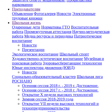
Защитите себя от мошенников!
Профилактика
наркомании
Преподавателям
Объявления
Фотогалерея
Новости
Электронные
трудовые книжки
Школьная жизнь
Одаренные дети
Нормативы ГТО
Воспитательная
работа
Промежуточная аттестация
Научно-методическая
работа
Медиа ресурсы и периодика
Патриотическое
воспитание
Новости
Презентации
Экологическое воспитание
Школьный спорт
Художественно-эстетическое воспитание
Музейная и
поисковая работа
Здоровьесберегающие технологии
Юные инспектора движения (ЮИД)
Новости
Социально-образовательный кластер
Школьная лига
РОСНАНО
Осенняя сессия 2018 г. - 2019 г. Достижение.
Осенняя сессия 2017 г. - 2018 г. Достижение.
Открытие X недели высоких технологий
Зимняя сессия 2018-2019 года
Открытие VII недели высоких технологий и
технопредпринимательства