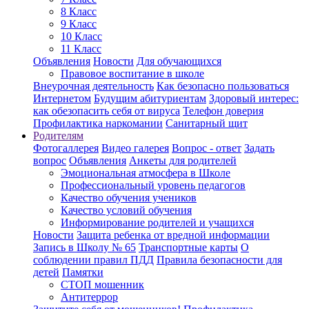
8 Класс
9 Класс
10 Класс
11 Класс
Объявления
Новости
Для обучающихся
Правовое воспитание в школе
Внеурочная деятельность
Как безопасно пользоваться
Интернетом
Будущим абитуриентам
Здоровый интерес:
как обезопасить себя от вируса
Телефон доверия
Профилактика наркомании
Санитарный щит
Родителям
Фотогаллерея
Видео галерея
Вопрос - ответ
Задать
вопрос
Объявления
Анкеты для родителей
Эмоциональная атмосфера в Школе
Профессиональный уровень педагогов
Качество обучения учеников
Качество условий обучения
Информирование родителей и учащихся
Новости
Защита ребенка от вредной информации
Запись в Школу № 65
Транспортные карты
О
соблюдении правил ПДД
Правила безопасности для
детей
Памятки
СТОП мошенник
Антитеррор