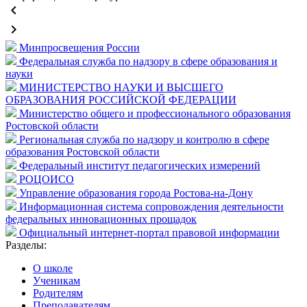
keyboard_arrow_left
keyboard_arrow_right
Минпросвещения России
Федеральная служба по надзору в сфере образования и
науки
МИНИСТЕРСТВО НАУКИ И ВЫСШЕГО
ОБРАЗОВАНИЯ РОССИЙСКОЙ ФЕДЕРАЦИИ
Министерство общего и профессионального образования
Ростовской области
Региональная служба по надзору и контролю в сфере
образования Ростовской области
Федеральный институт педагогических измерений
РОЦОИСО
Управление образования города Ростова-на-Дону
Информационная система сопровождения деятельности
федеральных инновационных прощадок
Официальный интернет-портал правовой информации
Разделы:
О школе
Ученикам
Родителям
Преподавателям