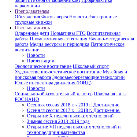
Защитите себя от мошенников!
Профилактика
наркомании
Преподавателям
Объявления
Фотогалерея
Новости
Электронные
трудовые книжки
Школьная жизнь
Одаренные дети
Нормативы ГТО
Воспитательная
работа
Промежуточная аттестация
Научно-методическая
работа
Медиа ресурсы и периодика
Патриотическое
воспитание
Новости
Презентации
Экологическое воспитание
Школьный спорт
Художественно-эстетическое воспитание
Музейная и
поисковая работа
Здоровьесберегающие технологии
Юные инспектора движения (ЮИД)
Новости
Социально-образовательный кластер
Школьная лига
РОСНАНО
Осенняя сессия 2018 г. - 2019 г. Достижение.
Осенняя сессия 2017 г. - 2018 г. Достижение.
Открытие X недели высоких технологий
Зимняя сессия 2018-2019 года
Открытие VII недели высоких технологий и
технопредпринимательства