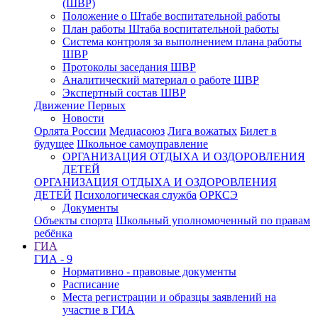
(ШВР)
Положение о Штабе воспитательной работы
План работы Штаба воспитательной работы
Система контроля за выполнением плана работы
ШВР
Протоколы заседания ШВР
Аналитический материал о работе ШВР
Экспертный состав ШВР
Движение Первых
Новости
Орлята России
Медиасоюз
Лига вожатых
Билет в
будущее
Школьное самоуправление
ОРГАНИЗАЦИЯ ОТДЫХА И ОЗДОРОВЛЕНИЯ
ДЕТЕЙ
ОРГАНИЗАЦИЯ ОТДЫХА И ОЗДОРОВЛЕНИЯ
ДЕТЕЙ
Психологическая служба
ОРКСЭ
Документы
Объекты спорта
Школьный уполномоченный по правам
ребёнка
ГИА
ГИА - 9
Нормативно - правовые документы
Расписание
Места регистрации и образцы заявлений на
участие в ГИА