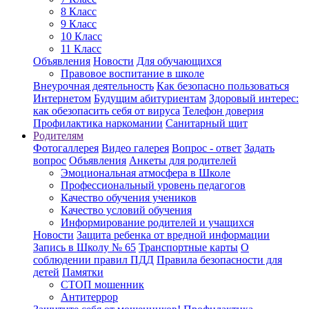
8 Класс
9 Класс
10 Класс
11 Класс
Объявления
Новости
Для обучающихся
Правовое воспитание в школе
Внеурочная деятельность
Как безопасно пользоваться
Интернетом
Будущим абитуриентам
Здоровый интерес:
как обезопасить себя от вируса
Телефон доверия
Профилактика наркомании
Санитарный щит
Родителям
Фотогаллерея
Видео галерея
Вопрос - ответ
Задать
вопрос
Объявления
Анкеты для родителей
Эмоциональная атмосфера в Школе
Профессиональный уровень педагогов
Качество обучения учеников
Качество условий обучения
Информирование родителей и учащихся
Новости
Защита ребенка от вредной информации
Запись в Школу № 65
Транспортные карты
О
соблюдении правил ПДД
Правила безопасности для
детей
Памятки
СТОП мошенник
Антитеррор