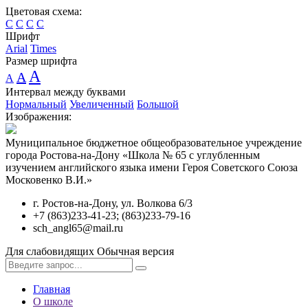
Цветовая схема:
C
C
C
C
Шрифт
Arial
Times
Размер шрифта
A
A
A
Интервал между буквами
Нормальный
Увеличенный
Большой
Изображения:
Муниципальное бюджетное общеобразовательное учреждение
города Ростова-на-Дону «Школа № 65 с углубленным
изучением английского языка имени Героя Советского Союза
Московенко В.И.»
г. Ростов-на-Дону, ул. Волкова 6/3
+7 (863)233-41-23; (863)233-79-16
sch_angl65@mail.ru
Для слабовидящих
Обычная версия
Главная
О школе