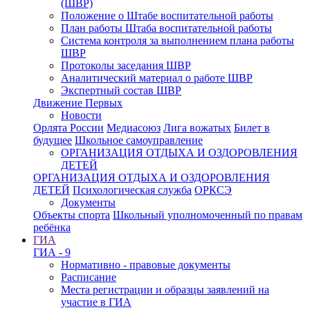
(ШВР)
Положение о Штабе воспитательной работы
План работы Штаба воспитательной работы
Система контроля за выполнением плана работы
ШВР
Протоколы заседания ШВР
Аналитический материал о работе ШВР
Экспертный состав ШВР
Движение Первых
Новости
Орлята России
Медиасоюз
Лига вожатых
Билет в
будущее
Школьное самоуправление
ОРГАНИЗАЦИЯ ОТДЫХА И ОЗДОРОВЛЕНИЯ
ДЕТЕЙ
ОРГАНИЗАЦИЯ ОТДЫХА И ОЗДОРОВЛЕНИЯ
ДЕТЕЙ
Психологическая служба
ОРКСЭ
Документы
Объекты спорта
Школьный уполномоченный по правам
ребёнка
ГИА
ГИА - 9
Нормативно - правовые документы
Расписание
Места регистрации и образцы заявлений на
участие в ГИА