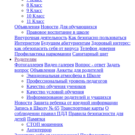
8 Класс
9 Класс
10 Класс
11 Класс
Объявления
Новости
Для обучающихся
Правовое воспитание в школе
Внеурочная деятельность
Как безопасно пользоваться
Интернетом
Будущим абитуриентам
Здоровый интерес:
как обезопасить себя от вируса
Телефон доверия
Профилактика наркомании
Санитарный щит
Родителям
Фотогаллерея
Видео галерея
Вопрос - ответ
Задать
вопрос
Объявления
Анкеты для родителей
Эмоциональная атмосфера в Школе
Профессиональный уровень педагогов
Качество обучения учеников
Качество условий обучения
Информирование родителей и учащихся
Новости
Защита ребенка от вредной информации
Запись в Школу № 65
Транспортные карты
О
соблюдении правил ПДД
Правила безопасности для
детей
Памятки
СТОП мошенник
Антитеррор