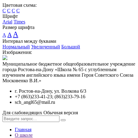
Цветовая схема:
C
C
C
C
Шрифт
Arial
Times
Размер шрифта
A
A
A
Интервал между буквами
Нормальный
Увеличенный
Большой
Изображения:
Муниципальное бюджетное общеобразовательное учреждение
города Ростова-на-Дону «Школа № 65 с углубленным
изучением английского языка имени Героя Советского Союза
Московенко В.И.»
г. Ростов-на-Дону, ул. Волкова 6/3
+7 (863)233-41-23; (863)233-79-16
sch_angl65@mail.ru
Для слабовидящих
Обычная версия
Главная
О школе