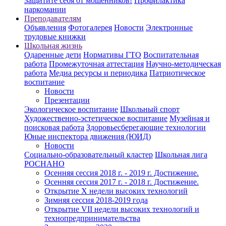
Защитите себя от мошенников!
Профилактика
наркомании
Преподавателям
Объявления
Фотогалерея
Новости
Электронные
трудовые книжки
Школьная жизнь
Одаренные дети
Нормативы ГТО
Воспитательная
работа
Промежуточная аттестация
Научно-методическая
работа
Медиа ресурсы и периодика
Патриотическое
воспитание
Новости
Презентации
Экологическое воспитание
Школьный спорт
Художественно-эстетическое воспитание
Музейная и
поисковая работа
Здоровьесберегающие технологии
Юные инспектора движения (ЮИД)
Новости
Социально-образовательный кластер
Школьная лига
РОСНАНО
Осенняя сессия 2018 г. - 2019 г. Достижение.
Осенняя сессия 2017 г. - 2018 г. Достижение.
Открытие X недели высоких технологий
Зимняя сессия 2018-2019 года
Открытие VII недели высоких технологий и
технопредпринимательства