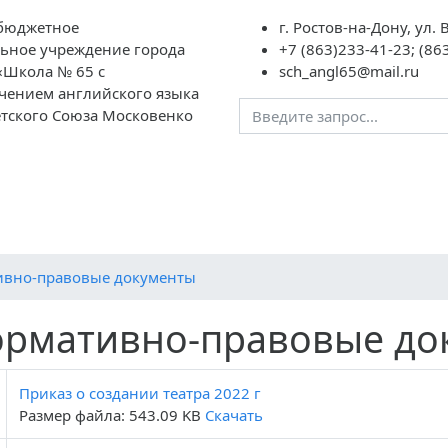
бюджетное
г. Ростов-на-Дону, ул.
ьное учреждение города
+7 (863)233-41-23; (86
«Школа № 65 с
sch_angl65@mail.ru
чением английского языка
етского Союза Московенко
авателям
Школьная
ГИА
НОК
Контакты
«Социальны
жизнь
дополнител
образовани
ивно-правовые документы
рмативно-правовые до
Приказ о создании театра 2022 г
Размер файла: 543.09 KB
Скачать