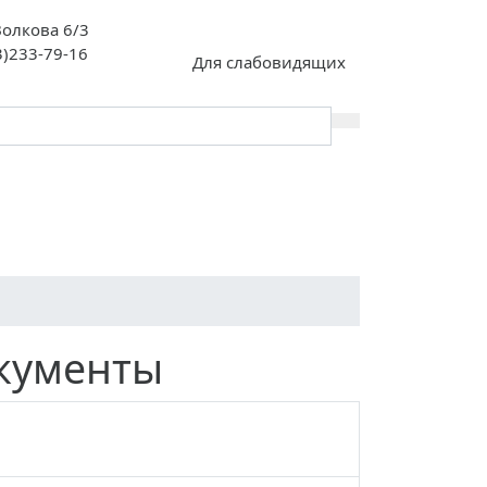
 Волкова 6/3
3)233-79-16
Для слабовидящих
й сертификат
Всероссийская
ьного
олимпиада
я»
школьников (ВсОШ)
кументы