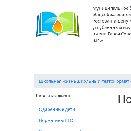
Муниципальное 
общеобразовател
Ростова-на-Дону 
углубленным изу
имени Героя Сов
В.И.»
О
Ученикам
Родителям
Препод
школе
Школьная жизнь
Школьный театр
Нормат
Но
Школьная жизнь
Одаренные дети
Нормативы ГТО