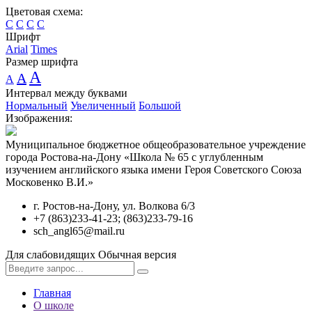
Цветовая схема:
C
C
C
C
Шрифт
Arial
Times
Размер шрифта
A
A
A
Интервал между буквами
Нормальный
Увеличенный
Большой
Изображения:
Муниципальное бюджетное общеобразовательное учреждение
города Ростова-на-Дону «Школа № 65 с углубленным
изучением английского языка имени Героя Советского Союза
Московенко В.И.»
г. Ростов-на-Дону, ул. Волкова 6/3
+7 (863)233-41-23; (863)233-79-16
sch_angl65@mail.ru
Для слабовидящих
Обычная версия
Главная
О школе