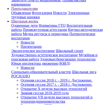
Защитите себя от мошенников!
Профилактика
наркомании
Преподавателям
Объявления
Фотогалерея
Новости
Электронные
трудовые книжки
Школьная жизнь
Одаренные дети
Нормативы ГТО
Воспитательная
работа
Промежуточная аттестация
Научно-методическая
работа
Медиа ресурсы и периодика
Патриотическое
воспитание
Новости
Презентации
Экологическое воспитание
Школьный спорт
Художественно-эстетическое воспитание
Музейная и
поисковая работа
Здоровьесберегающие технологии
Юные инспектора движения (ЮИД)
Новости
Социально-образовательный кластер
Школьная лига
РОСНАНО
Осенняя сессия 2018 г. - 2019 г. Достижение.
Осенняя сессия 2017 г. - 2018 г. Достижение.
Открытие X недели высоких технологий
Зимняя сессия 2018-2019 года
Открытие VII недели высоких технологий и
технопредпринимательства