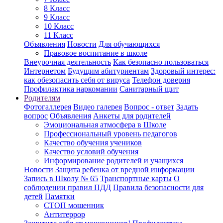
8 Класс
9 Класс
10 Класс
11 Класс
Объявления
Новости
Для обучающихся
Правовое воспитание в школе
Внеурочная деятельность
Как безопасно пользоваться
Интернетом
Будущим абитуриентам
Здоровый интерес:
как обезопасить себя от вируса
Телефон доверия
Профилактика наркомании
Санитарный щит
Родителям
Фотогаллерея
Видео галерея
Вопрос - ответ
Задать
вопрос
Объявления
Анкеты для родителей
Эмоциональная атмосфера в Школе
Профессиональный уровень педагогов
Качество обучения учеников
Качество условий обучения
Информирование родителей и учащихся
Новости
Защита ребенка от вредной информации
Запись в Школу № 65
Транспортные карты
О
соблюдении правил ПДД
Правила безопасности для
детей
Памятки
СТОП мошенник
Антитеррор