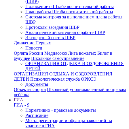
(ШВР)
Положение о Штабе воспитательной работы
План работы Штаба воспитательной работы
Система контроля за выполнением плана работы
ШВР
Протоколы заседания ШВР
Аналитический материал о работе ШВР
Экспертный состав ШВР
Движение Первых
Новости
Орлята России
Медиасоюз
Лига вожатых
Билет в
будущее
Школьное самоуправление
ОРГАНИЗАЦИЯ ОТДЫХА И ОЗДОРОВЛЕНИЯ
ДЕТЕЙ
ОРГАНИЗАЦИЯ ОТДЫХА И ОЗДОРОВЛЕНИЯ
ДЕТЕЙ
Психологическая служба
ОРКСЭ
Документы
Объекты спорта
Школьный уполномоченный по правам
ребёнка
ГИА
ГИА - 9
Нормативно - правовые документы
Расписание
Места регистрации и образцы заявлений на
участие в ГИА