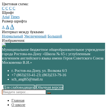
Цветовая схема:
C
C
C
C
Шрифт
Arial
Times
Размер шрифта
A
A
A
Интервал между буквами
Нормальный
Увеличенный
Большой
Изображения:
Муниципальное бюджетное общеобразовательное учреждение
города Ростова-на-Дону «Школа № 65 с углубленным
изучением английского языка имени Героя Советского Союза
Московенко В.И.»
г. Ростов-на-Дону, ул. Волкова 6/3
+7 (863)233-41-23; (863)233-79-16
sch_angl65@mail.ru
Для слабовидящих
Обычная версия
Главная
О школе