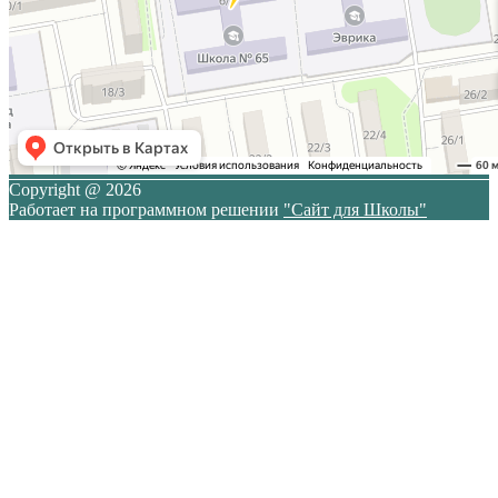
Copyright @ 2026
Работает на программном решении
"Сайт для Школы"