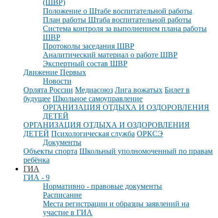
(ШВР)
Положение о Штабе воспитательной работы
План работы Штаба воспитательной работы
Система контроля за выполнением плана работы
ШВР
Протоколы заседания ШВР
Аналитический материал о работе ШВР
Экспертный состав ШВР
Движение Первых
Новости
Орлята России
Медиасоюз
Лига вожатых
Билет в
будущее
Школьное самоуправление
ОРГАНИЗАЦИЯ ОТДЫХА И ОЗДОРОВЛЕНИЯ
ДЕТЕЙ
ОРГАНИЗАЦИЯ ОТДЫХА И ОЗДОРОВЛЕНИЯ
ДЕТЕЙ
Психологическая служба
ОРКСЭ
Документы
Объекты спорта
Школьный уполномоченный по правам
ребёнка
ГИА
ГИА - 9
Нормативно - правовые документы
Расписание
Места регистрации и образцы заявлений на
участие в ГИА