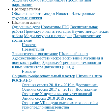
Защитите себя от мошенников!
Профилактика
наркомании
Преподавателям
Объявления
Фотогалерея
Новости
Электронные
трудовые книжки
Школьная жизнь
Одаренные дети
Нормативы ГТО
Воспитательная
работа
Промежуточная аттестация
Научно-методическая
работа
Медиа ресурсы и периодика
Патриотическое
воспитание
Новости
Презентации
Экологическое воспитание
Школьный спорт
Художественно-эстетическое воспитание
Музейная и
поисковая работа
Здоровьесберегающие технологии
Юные инспектора движения (ЮИД)
Новости
Социально-образовательный кластер
Школьная лига
РОСНАНО
Осенняя сессия 2018 г. - 2019 г. Достижение.
Осенняя сессия 2017 г. - 2018 г. Достижение.
Открытие X недели высоких технологий
Зимняя сессия 2018-2019 года
Открытие VII недели высоких технологий и
технопредпринимательства