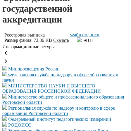
государственной
аккредитации
Файл подписи
Реестровая выписка
Размер файла: 73.86 KB
Скачать
ЭЦП
Информационные ресуры
keyboard_arrow_left
keyboard_arrow_right
Минпросвещения России
Федеральная служба по надзору в сфере образования и
науки
МИНИСТЕРСТВО НАУКИ И ВЫСШЕГО
ОБРАЗОВАНИЯ РОССИЙСКОЙ ФЕДЕРАЦИИ
Министерство общего и профессионального образования
Ростовской области
Региональная служба по надзору и контролю в сфере
образования Ростовской области
Федеральный институт педагогических измерений
РОЦОИСО
Управление образования города Ростова-на-Дону