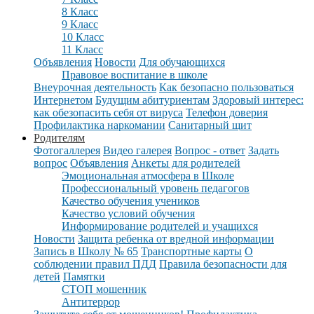
8 Класс
9 Класс
10 Класс
11 Класс
Объявления
Новости
Для обучающихся
Правовое воспитание в школе
Внеурочная деятельность
Как безопасно пользоваться
Интернетом
Будущим абитуриентам
Здоровый интерес:
как обезопасить себя от вируса
Телефон доверия
Профилактика наркомании
Санитарный щит
Родителям
Фотогаллерея
Видео галерея
Вопрос - ответ
Задать
вопрос
Объявления
Анкеты для родителей
Эмоциональная атмосфера в Школе
Профессиональный уровень педагогов
Качество обучения учеников
Качество условий обучения
Информирование родителей и учащихся
Новости
Защита ребенка от вредной информации
Запись в Школу № 65
Транспортные карты
О
соблюдении правил ПДД
Правила безопасности для
детей
Памятки
СТОП мошенник
Антитеррор